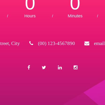
0
0
Hours
Minutes
/
/
/
treet, City
(00) 123-4567890
emai