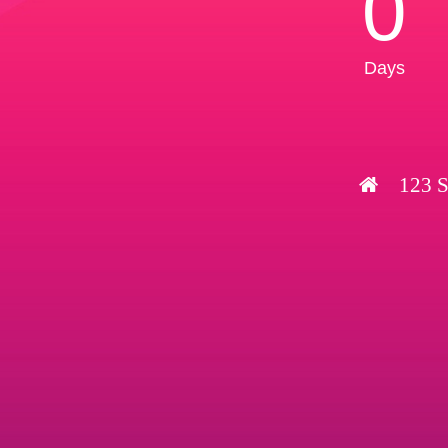
0
Days
123 S